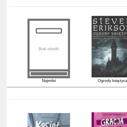
Brak okładki
Najmilsi
Ogrody księżyc