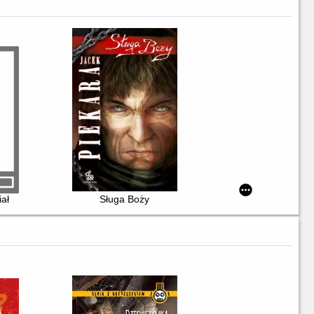
iał
Sługa Boży