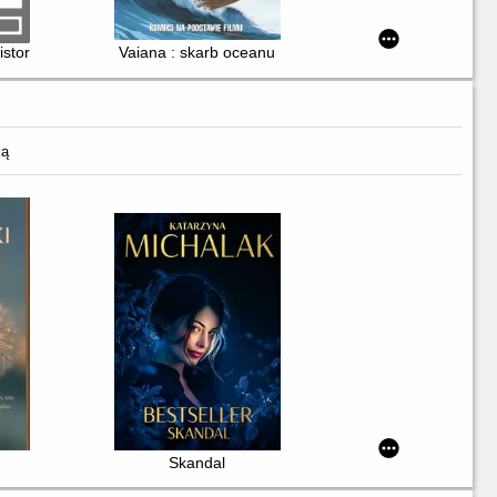
istorie zebrane. T. 1
Vaiana : skarb oceanu
ką
Skandal