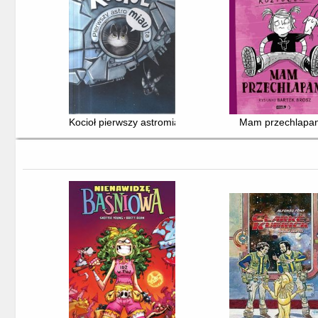
Kocioł pierwszy astromiauta
Mam przechlapa