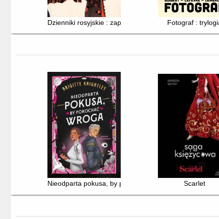
Dzienniki rosyjskie : zapomniana wojna na Kaukazie
Fotograf : trylogi
Nieodparta pokusa, by pokochać wroga
Scarlet