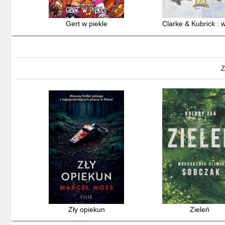
Gert w piekle
Clarke & Kubrick : 
Z
Zły opiekun
Zieleń