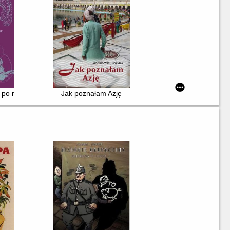
 po mitach, rytuałach i wędrówkach dusz
Jak poznałam Azję