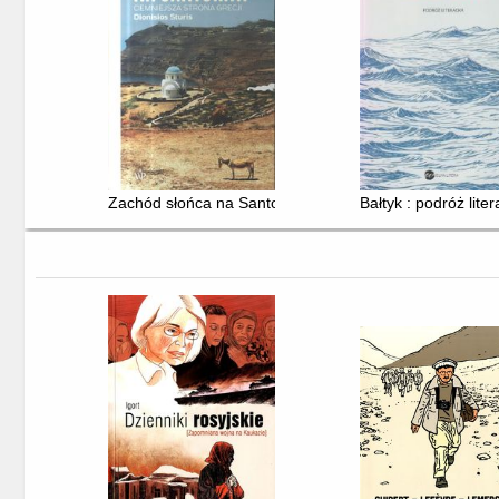
Zachód słońca na Santorini : ciemniejsza strona Grecji
Bałtyk : podróż lite