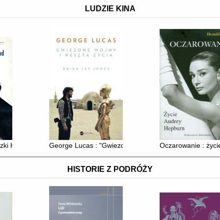
LUDZIE KINA
Barei
zki Holland
George Lucas : "Gwiezdne wojny" i reszta życia
Oczarowanie : życ
HISTORIE Z PODRÓŻY