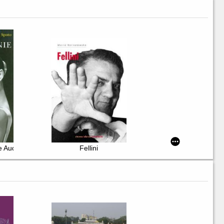
ie Audrey Hepburn
Fellini