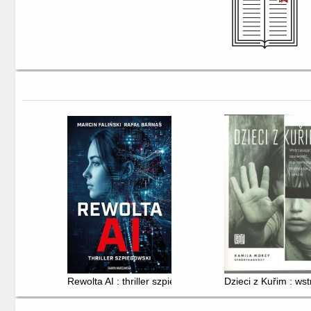
Rewolta AI : thriller szpiegowski
Dzieci z Kuřim : ws