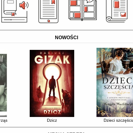
NOWOŚCI
trząsająca opowieść o przemocy, manipulacji i sekcie
Dzicz
Dzieci szczęści