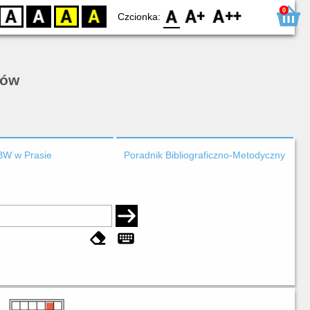
0
D
BW
YB
BY
F0
F1
F2
Czcionka:
rów
BW w Prasie
Poradnik Bibliograficzno-Metodyczny