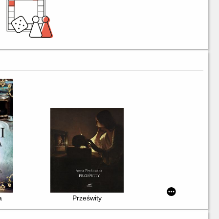
a
Prześwity