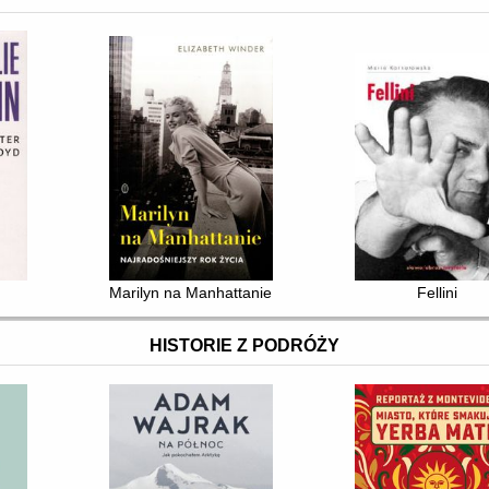
Marilyn na Manhattanie : najradośniejszy rok życia
Fellini
HISTORIE Z PODRÓŻY