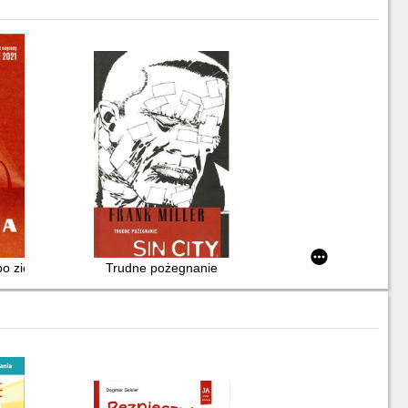
kać?
 po ziemiach odzyskanych
Trudne pożegnanie