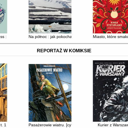
opowieści o naturze
s : wszystkie smaki Japonii
Na północ : jak pokochałem Arktykę
Miasto, które smak
REPORTAŻ W KOMIKSIE
t. 1
Pasażerowie wiatru. [cykl 1]
Kurier z Warsza