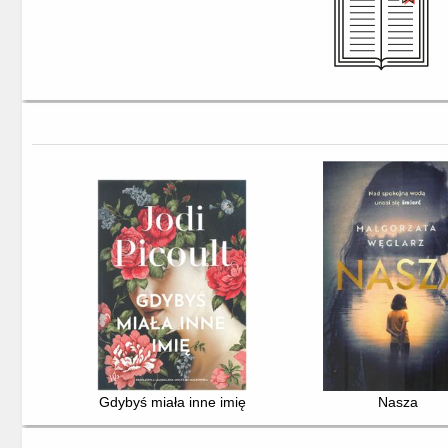
Gdybyś miała inne imię
Nasza