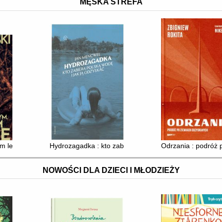
MĘSKA STREFA
m lesie
Hydrozagadka : kto zabiera polską wodę i jak ją odzys
Odrzania : podróż
NOWOŚCI DLA DZIECI I MŁODZIEŻY