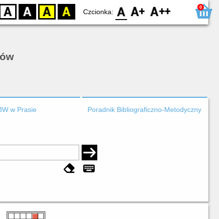
0
D
BW
YB
BY
F0
F1
F2
Czcionka:
rów
BW w Prasie
Poradnik Bibliograficzno-Metodyczny