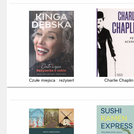
Czułe miejsca : reżyserka o sobie
Charlie Chaplin