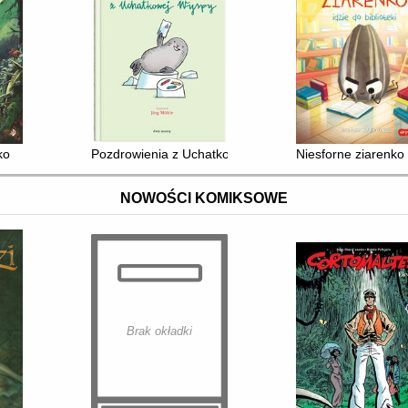
ko
Pozdrowienia z Uchatkowej Wyspy
Niesforne ziarenko i
NOWOŚCI KOMIKSOWE
Brak okładki