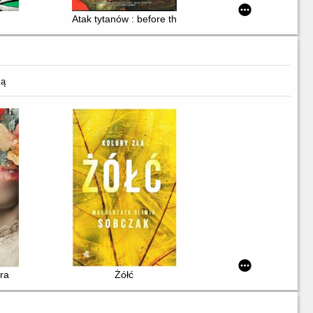
Atak tytanów : before the fall. 1
ką
tra
Żółć