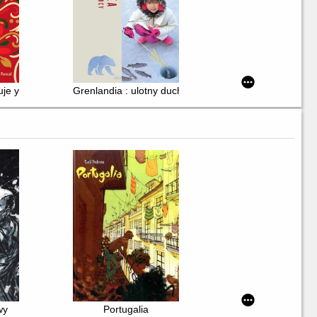
uje yerba mate : reportaż z Montevideo
Grenlandia : ulotny duch północy
wy
Portugalia