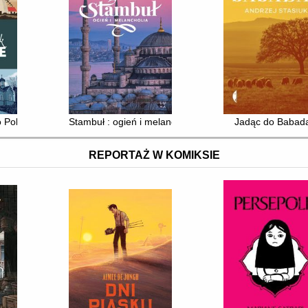
Polsce : 50 wypraw dla wielbicieli opowieści o naturze
Stambuł : ogień i melancholia
Jadąc do Babad
REPORTAŻ W KOMIKSIE