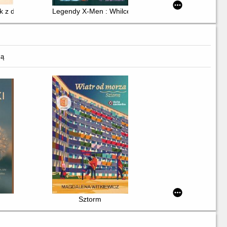
k z dalekiej Północy i inne historie
Legendy X-Men : Whilce Portacio
ką
Sztorm