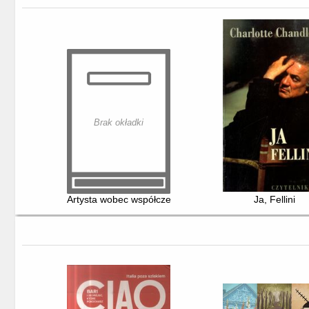
Brak okładki
Artysta wobec współczesności : o Zanussim inni
Ja, Fellini