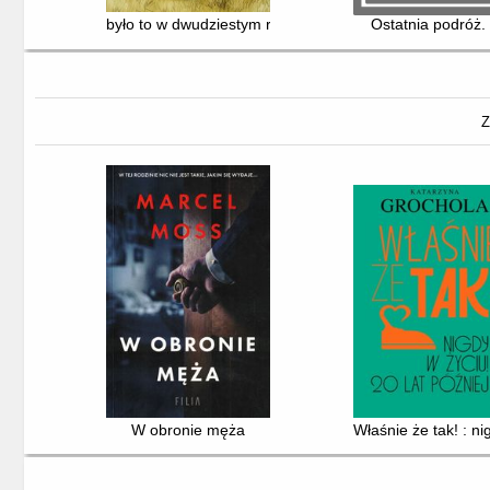
było to w dwudziestym roku
Ostatnia podróż.
Z
W obronie męża
Właśnie że tak! : ni