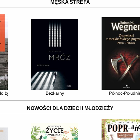
MĘSKA STREFA
 do życia : stalinowskie wysiedlenia znad Bugu i Bieszczadów
Bezkarny
Północ-Południ
NOWOŚCI DLA DZIECI I MŁODZIEŻY