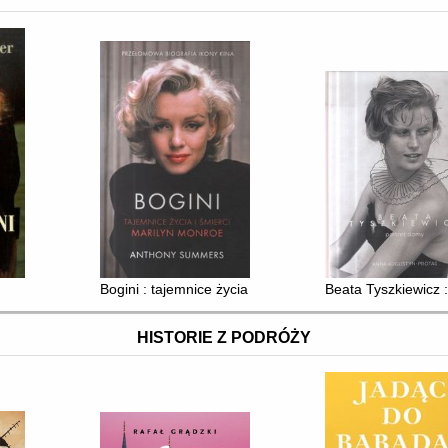
Bogini : tajemnice życia i śmierci Marilyn Monroe
Beata Tyszkiewicz 
HISTORIE Z PODRÓŻY