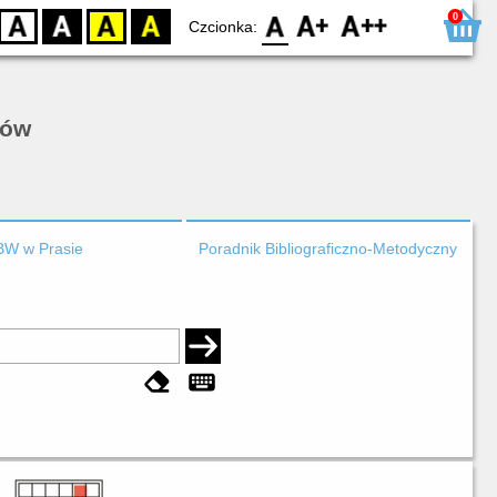
0
D
BW
YB
BY
F0
F1
F2
Czcionka:
rów
BW w Prasie
Poradnik Bibliograficzno-Metodyczny