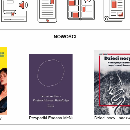
NOWOŚCI
y
Przypadki Eneasa McNulty'ego
Dzieci nocy : nadz