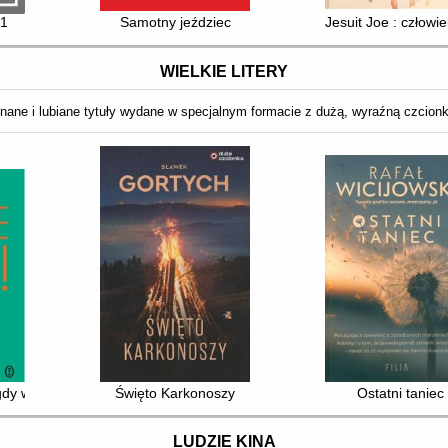
 1
Samotny jeździec
Jesuit Joe : człowie
WIELKIE LITERY
nane i lubiane tytuły wydane w specjalnym formacie z dużą, wyraźną czcion
gdy w życiu! 20 lat później
Święto Karkonoszy
Ostatni taniec
LUDZIE KINA