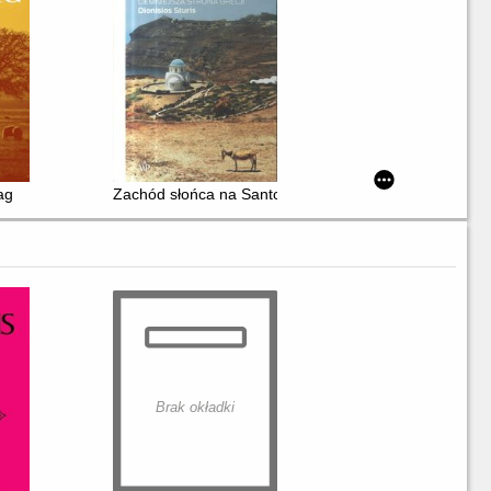
ag
Zachód słońca na Santorini : ciemniejsza strona Grecji
Brak okładki