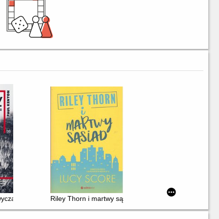
wyczajna historia współczesnej Rumunii
Riley Thorn i martwy sąsiad