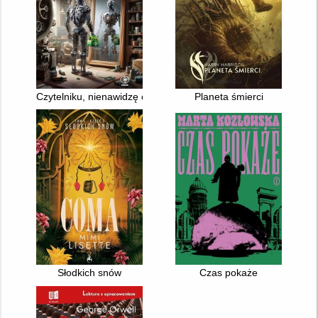
Czytelniku, nienawidzę cię!
Planeta śmierci
Słodkich snów
Czas pokaże