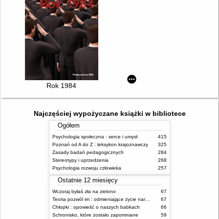
Rok 1984
Najczęściej wypożyczane książki w bibliotece
Ogółem
Psychologia społeczna : serce i umysł
415
Poznań od A do Z : leksykon krajoznawczy
325
Zasady badań pedagogicznych
284
Stereotypy i uprzedzenia
268
Psychologia rozwoju człowieka
257
Ostatnie 12 miesięcy
Wczoraj byłaś zła na zielono
67
Teoria pozwól im : odmieniające życie narzędzie, o którym mówią miliony ludzi
67
Chłopki : opowieść o naszych babkach
66
Schronisko, które zostało zapomniane
59