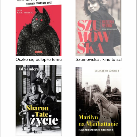
Oczko się odlepiło temu misiu... : biografia Stanisława Barei
Szumowska : kino to szkoła prz