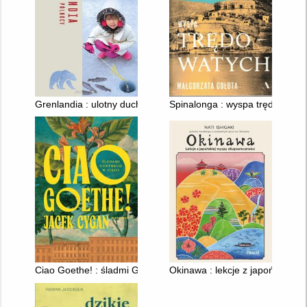
Grenlandia : ulotny duch północy
Spinalonga : wyspa trędowatyc
Ciao Goethe! : śladmi Goethego w Italii
Okinawa : lekcje z japońskiej 