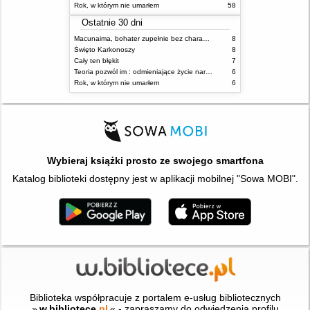
Rok, w którym nie umarłem
58
Ostatnie 30 dni
Macunaima, bohater zupełnie bez charakteru
8
Święto Karkonoszy
8
Cały ten błękit
7
Teoria pozwól im : odmieniające życie narzędzie, o którym mówią miliony ludzi
6
Rok, w którym nie umarłem
6
Wybieraj książki prosto ze swojego smartfona
Katalog biblioteki dostępny jest w aplikacji mobilnej "Sowa MOBI".
Biblioteka współpracuje z portalem e-usług bibliotecznych
»
w.bibliotece
.pl
« - zapraszamy do odwiedzenia profilu