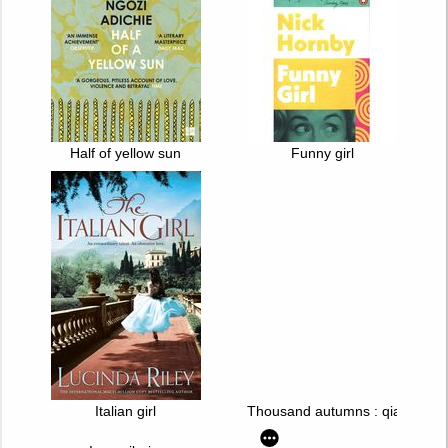
Half of yellow sun
Funny girl
Italian girl
Thousand autumns : qian qiu. T