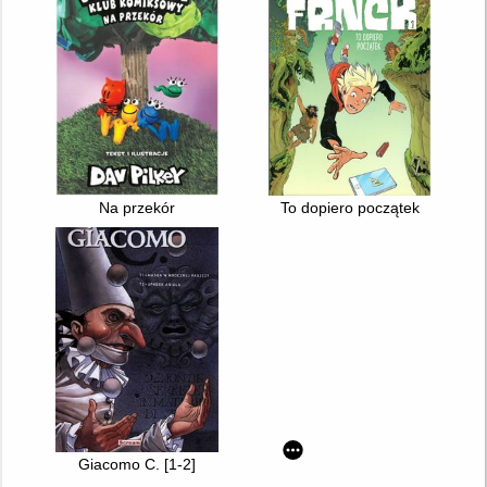
Na przekór
To dopiero początek
Giacomo C. [1-2]