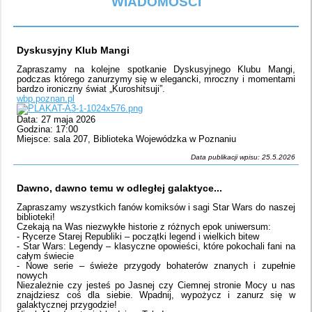
WIADOMOŚCI
Dyskusyjny Klub Mangi
Zapraszamy na kolejne spotkanie Dyskusyjnego Klubu Mangi,
podczas którego zanurzymy się w elegancki, mroczny i momentami
bardzo ironiczny świat „Kuroshitsuji”.
wbp.poznan.pl
Data: 27 maja 2026
Godzina: 17:00
Miejsce: sala 207, Biblioteka Wojewódzka w Poznaniu
Data publikacji wpisu: 25.5.2026
Dawno, dawno temu w odległej galaktyce...
Zapraszamy wszystkich fanów komiksów i sagi Star Wars do naszej
biblioteki!
Czekają na Was niezwykłe historie z różnych epok uniwersum:
- Rycerze Starej Republiki – początki legend i wielkich bitew
- Star Wars: Legendy – klasyczne opowieści, które pokochali fani na
całym świecie
- Nowe serie – świeże przygody bohaterów znanych i zupełnie
nowych
Niezależnie czy jesteś po Jasnej czy Ciemnej stronie Mocy u nas
znajdziesz coś dla siebie. Wpadnij, wypożycz i zanurz się w
galaktycznej przygodzie!