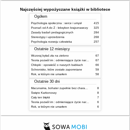
Najczęściej wypożyczane książki w bibliotece
Ogółem
Psychologia społeczna : serce i umysł
415
Poznań od A do Z : leksykon krajoznawczy
325
Zasady badań pedagogicznych
284
Stereotypy i uprzedzenia
268
Psychologia rozwoju człowieka
257
Ostatnie 12 miesięcy
Wczoraj byłaś zła na zielono
67
Teoria pozwól im : odmieniające życie narzędzie, o którym mówią miliony ludzi
67
Chłopki : opowieść o naszych babkach
66
Schronisko, które zostało zapomniane
59
Rok, w którym nie umarłem
58
Ostatnie 30 dni
Macunaima, bohater zupełnie bez charakteru
8
Święto Karkonoszy
8
Cały ten błękit
7
Teoria pozwól im : odmieniające życie narzędzie, o którym mówią miliony ludzi
6
Rok, w którym nie umarłem
6