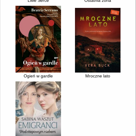
Lwie Serce
Ostatnia żona
Ogień w gardle
Mroczne lato