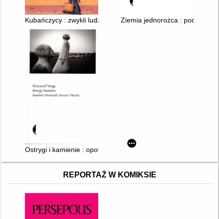
Kubańczycy : zwykli ludzie w niemożliwym kraju
Ziemia jednorożca : podróż po 
Ostrygi i kamienie : opowieść o Normandii, Bretanii i Pikardii
REPORTAŻ W KOMIKSIE