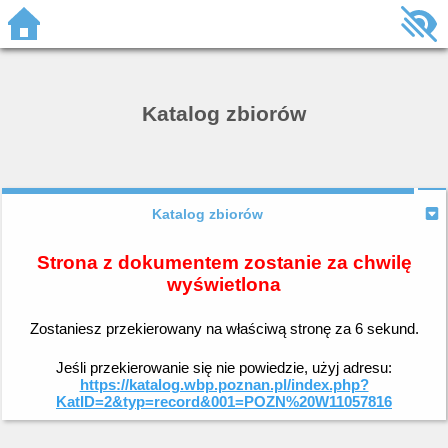
Katalog zbiorów
Katalog zbiorów
Strona z dokumentem zostanie za chwilę
wyświetlona
Zostaniesz przekierowany na właściwą stronę za
6
sekund.
Jeśli przekierowanie się nie powiedzie, użyj adresu:
https://katalog.wbp.poznan.pl/index.php?
KatID=2&typ=record&001=POZN%20W11057816