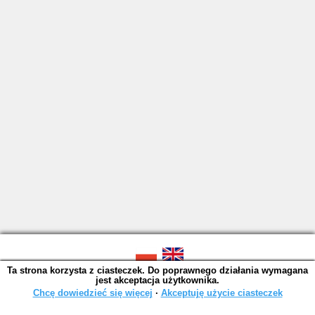
Ta strona korzysta z ciasteczek. Do poprawnego działania wymagana
SOWA OPAC v. 6.11.10 (2026-07-24)
jest akceptacja użytkownika.
Wygenerowano w 0,0014 s.
Chcę dowiedzieć się więcej
∙
Akceptuję użycie ciasteczek