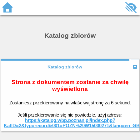
Katalog zbiorów
Katalog zbiorów
Strona z dokumentem zostanie za chwilę
wyświetlona
Zostaniesz przekierowany na właściwą stronę za
6
sekund.
Jeśli przekierowanie się nie powiedzie, użyj adresu:
https://katalog.wbp.poznan.pl/index.php?
KatID=2&typ=record&001=POZN%20W15000271&lang=en_GB