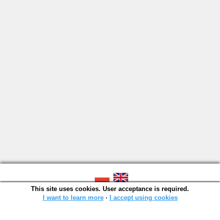
This site uses cookies. User acceptance is required.
SOWA OPAC v. 6.11.10 (2026-07-24)
Generated in 0,0013 s.
I want to learn more
∙
I accept using cookies