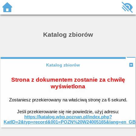
Katalog zbiorów
Katalog zbiorów
Strona z dokumentem zostanie za chwilę
wyświetlona
Zostaniesz przekierowany na właściwą stronę za
6
sekund.
Jeśli przekierowanie się nie powiedzie, użyj adresu:
https://katalog.wbp.poznan.pl/index.php?
KatID=2&typ=record&001=POZN%20W24005165&lang=en_GB