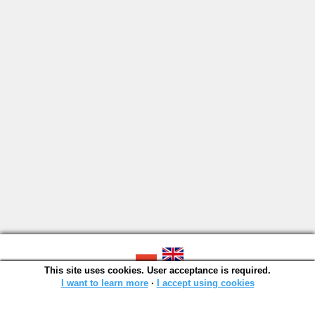
This site uses cookies. User acceptance is required.
SOWA OPAC v. 6.11.10 (2026-07-24)
Generated in 0,0012 s.
I want to learn more
∙
I accept using cookies