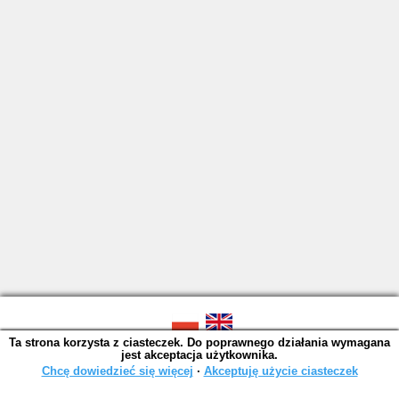
Ta strona korzysta z ciasteczek. Do poprawnego działania wymagana
SOWA OPAC v. 6.11.10 (2026-07-24)
jest akceptacja użytkownika.
Wygenerowano w 0,0013 s.
Chcę dowiedzieć się więcej
∙
Akceptuję użycie ciasteczek