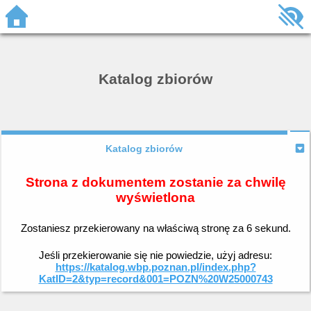
Katalog zbiorów
Katalog zbiorów
Strona z dokumentem zostanie za chwilę
wyświetlona
Zostaniesz przekierowany na właściwą stronę za
6
sekund.
Jeśli przekierowanie się nie powiedzie, użyj adresu:
https://katalog.wbp.poznan.pl/index.php?
KatID=2&typ=record&001=POZN%20W25000743