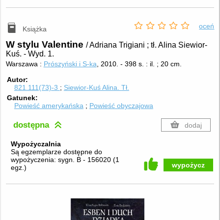
oceń
Książka
W stylu Valentine
/ Adriana Trigiani ; tł. Alina Siewior-
Kuś.
-
Wyd. 1.
Warszawa :
Prószyński i S-ka
, 2010.
-
398 s. : il. ; 20 cm.
Autor
821.111(73)-3
Siewior-Kuś Alina.
Tł.
Gatunek
Powieść amerykańska
Powieść obyczajowa
dostępna
dodaj
Wypożyczalnia
Są egzemplarze dostępne do
wypożyczenia:
sygn. B - 156020
(
1
wypożycz
egz.
)