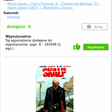
Aaron Jason.
Ferry Pasqual.
Il.
Czartoryski Bartosz.
Tł.
Aaron Jason (1973- ). Wolverine i X-men ;
Gatunek
Komiksy
dostępna
dodaj
Wypożyczalnia
Są egzemplarze dostępne do
wypożyczenia:
sygn. K - 162948
(
1
wypożycz
egz.
)