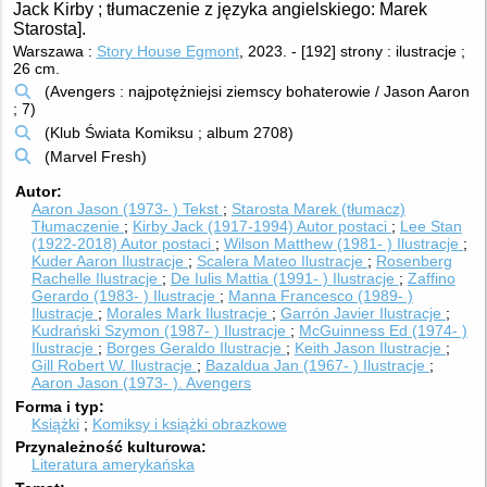
Jack Kirby ; tłumaczenie z języka angielskiego: Marek
Starosta].
Warszawa :
Story House Egmont
, 2023.
-
[192] strony : ilustracje ;
26 cm.
(Avengers : najpotężniejsi ziemscy bohaterowie / Jason Aaron
; 7)
(Klub Świata Komiksu ; album 2708)
(Marvel Fresh)
Autor
Aaron Jason (1973- )
Tekst
Starosta Marek (tłumacz)
Tłumaczenie
Kirby Jack (1917-1994)
Autor postaci
Lee Stan
(1922-2018)
Autor postaci
Wilson Matthew (1981- )
Ilustracje
Kuder Aaron
Ilustracje
Scalera Mateo
Ilustracje
Rosenberg
Rachelle
Ilustracje
De Iulis Mattia (1991- )
Ilustracje
Zaffino
Gerardo (1983- )
Ilustracje
Manna Francesco (1989- )
Ilustracje
Morales Mark
Ilustracje
Garrón Javier
Ilustracje
Kudrański Szymon (1987- )
Ilustracje
McGuinness Ed (1974- )
Ilustracje
Borges Geraldo
Ilustracje
Keith Jason
Ilustracje
Gill Robert W.
Ilustracje
Bazaldua Jan (1967- )
Ilustracje
Aaron Jason (1973- ). Avengers
Forma i typ
Książki
Komiksy i książki obrazkowe
Przynależność kulturowa
Literatura amerykańska