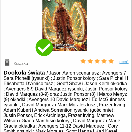
oceń
Książka
Dookoła świata
/ Jason Aaron scenariusz ; Avengers 7
Sara Pichelli (rysunki) ; Justin Ponsor kolory ; Sara Pichelli i
Elisabetta D'Amico tusz ; Geoff Shaw i Jason Keith okładka
; Avengers 8-9 David Marquez rysunki, Justin Ponsor kolory
; David Marquez (8-9) oraz Justin Ponsor (8) i Marco Menyz
(9) okładki ; Avengers 10 David Marquez i Ed McGuinness
rysunki ; David Marquez i Mark Morales tusz ; Frazer Irving,
Adam Kubert i Andrea Sorrention rysunki (gościnnie) ;
Justin Ponsor, Erick Arciniega, Frazer Irving, Matthew
Wilson i Giada Marchisio kolory ; David Marquez i Marte
Gracia okładka ; Avengers 11-12 David Marquez i Cory
Smith rysunki ; Mark Morales, Scott Hanna i Karl Kesel