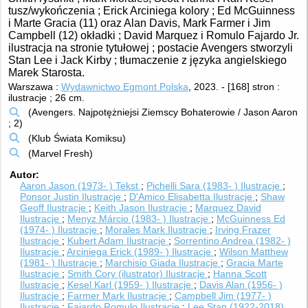
tusz/wykończenia ; Erick Arciniega kolory ; Ed McGuinness
i Marte Gracia (11) oraz Alan Davis, Mark Farmer i Jim
Campbell (12) okładki ; David Marquez i Romulo Fajardo Jr.
ilustracja na stronie tytułowej ; postacie Avengers stworzyli
Stan Lee i Jack Kirby ; tłumaczenie z języka angielskiego
Marek Starosta.
Warszawa :
Wydawnictwo Egmont Polska
, 2023.
-
[168] stron :
ilustracje ; 26 cm.
(Avengers. Najpotężniejsi Ziemscy Bohaterowie / Jason Aaron
; 2)
(Klub Świata Komiksu)
(Marvel Fresh)
Autor
Aaron Jason (1973- )
Tekst
Pichelli Sara (1983- )
Ilustracje
Ponsor Justin
Ilustracje
D'Amico Elisabetta
Ilustracje
Shaw
Geoff
Ilustracje
Keith Jason
Ilustracje
Marquez David
Ilustracje
Menyz Márcio (1983- )
Ilustracje
McGuinness Ed
(1974- )
Ilustracje
Morales Mark
Ilustracje
Irving Frazer
Ilustracje
Kubert Adam
Ilustracje
Sorrentino Andrea (1982- )
Ilustracje
Arciniega Erick (1989- )
Ilustracje
Wilson Matthew
(1981- )
Ilustracje
Marchisio Giada
Ilustracje
Gracia Marte
Ilustracje
Smith Cory (ilustrator)
Ilustracje
Hanna Scott
Ilustracje
Kesel Karl (1959- )
Ilustracje
Davis Alan (1956- )
Ilustracje
Farmer Mark
Ilustracje
Campbell Jim (1977- )
Ilustracje
Fajardo Romulo
Ilustracje
Lee Stan (1922-2018)