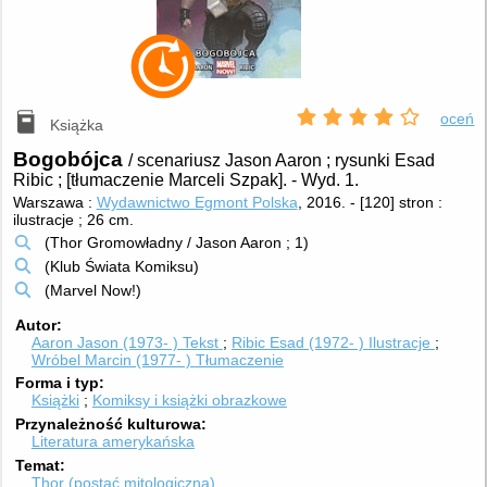
oceń
Książka
Bogobójca
/ scenariusz Jason Aaron ; rysunki Esad
Ribic ; [tłumaczenie Marceli Szpak].
-
Wyd. 1.
Warszawa :
Wydawnictwo Egmont Polska
, 2016.
-
[120] stron :
ilustracje ; 26 cm.
(Thor Gromowładny / Jason Aaron ; 1)
(Klub Świata Komiksu)
(Marvel Now!)
Autor
Aaron Jason (1973- )
Tekst
Ribic Esad (1972- )
Ilustracje
Wróbel Marcin (1977- )
Tłumaczenie
Forma i typ
Książki
Komiksy i książki obrazkowe
Przynależność kulturowa
Literatura amerykańska
Temat
Thor (postać mitologiczna)