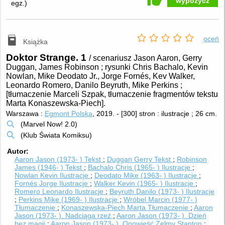
wypożycz
egz.
)
oceń
Książka
Doktor Strange. 1
/ scenariusz Jason Aaron, Gerry
Duggan, James Robinson ; rysunki Chris Bachalo, Kevin
Nowlan, Mike Deodato Jr., Jorge Fornés, Kev Walker,
Leonardo Romero, Danilo Beyruth, Mike Perkins ;
[tłumaczenie Marceli Szpak, tłumaczenie fragmentów tekstu
Marta Konaszewska-Piech].
Warszawa :
Egmont Polska
, 2019.
-
[300] stron : ilustracje ; 26 cm.
(Marvel Now! 2.0)
(Klub Świata Komiksu)
Autor
Aaron Jason (1973- )
Tekst
Duggan Gerry
Tekst
Robinson
James (1946- )
Tekst
Bachalo Chris (1965- )
Ilustracje
Nowlan Kevin
Ilustracje
Deodato Mike (1963- )
Ilustracje
Fornés Jorge
Ilustracje
Walker Kevin (1965- )
Ilustracje
Romero Leonardo
Ilustracje
Beyruth Danilo (1973- )
Ilustracje
Perkins Mike (1969- )
Ilustracje
Wróbel Marcin (1977- )
Tłumaczenie
Konaszewska-Piech Marta
Tłumaczenie
Aaron
Jason (1973- ). Nadciąga rzeź
Aaron Jason (1973- ). Dzień
bez magii
Aaron Jason (1973- ). Opowieść Zelmy Stanton