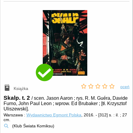
oceń
Książka
Skalp. t. 2
/ scen. Jason Aaron ; rys. R. M. Guéra, Davide
Furno, John Paul Leon ; wprow. Ed Brubaker ; [tł. Krzysztof
Uliszewski].
Warszawa :
Wydawnictwo Egmont Polska
, 2016.
-
[312] s. : il. ; 27
cm.
(Klub Świata Komiksu)