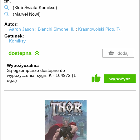
cm.
(Klub Świata Komiksu)
(Marvel Now!)
Autor
Aaron Jason
Bianchi Simone.
Il.
Krasnowolski Piotr.
Tł.
Gatunek
Komiksy
dostępna
dodaj
Wypożyczalnia
Są egzemplarze dostępne do
wypożyczenia:
sygn. K - 164972
(
1
wypożycz
egz.
)