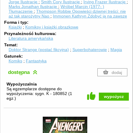
Jorge
Ilustracje
Smith Cory
Ilustracje
Irving Frazer
Ilustracje
Marks Jonathan
Ilustracje
Wróbel Marcin (1977- )
Tłumaczenie
Thompson Robbie Opowieści dziwnej treści: nie
aż tak starożytny Nao
Immonen Kathryn Zdobyć ją na zawsze
Forma i typ
Książki
Komiksy i książki obrazkowe
Przynależność kulturowa
Literatura amerykańska
Temat
Doktor Strange (postać fikcyjna)
Superbohaterowie
Magia
Gatunek
Komiks
Fantastyka
dostępna
dodaj
Wypożyczalnia
Są egzemplarze dostępne do
wypożyczenia:
sygn. K - 180852
(
1
wypożycz
egz.
)