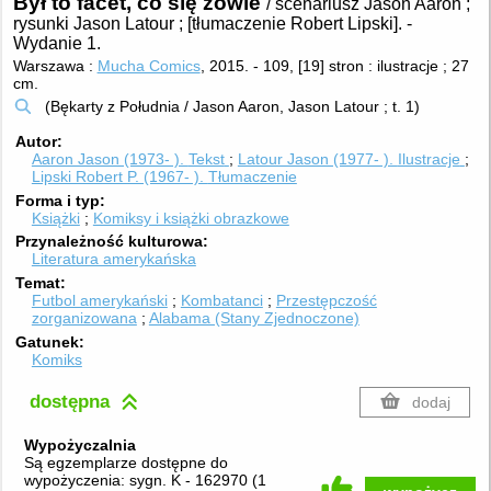
Był to facet, co się zowie
/ scenariusz Jason Aaron ;
rysunki Jason Latour ; [tłumaczenie Robert Lipski].
-
Wydanie 1.
Warszawa :
Mucha Comics
, 2015.
-
109, [19] stron : ilustracje ; 27
cm.
(Bękarty z Południa / Jason Aaron, Jason Latour ; t. 1)
Autor
Aaron Jason (1973- ).
Tekst
Latour Jason (1977- ).
Ilustracje
Lipski Robert P. (1967- ).
Tłumaczenie
Forma i typ
Książki
Komiksy i książki obrazkowe
Przynależność kulturowa
Literatura amerykańska
Temat
Futbol amerykański
Kombatanci
Przestępczość
zorganizowana
Alabama (Stany Zjednoczone)
Gatunek
Komiks
dostępna
dodaj
Wypożyczalnia
Są egzemplarze dostępne do
wypożyczenia:
sygn. K - 162970
(
1