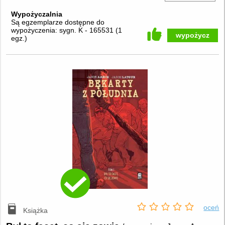
Wypożyczalnia
Są egzemplarze dostępne do
wypożyczenia:
sygn. K - 165531
(
1
wypożycz
egz.
)
oceń
Książka