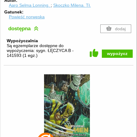
Autor
Aaro Selma Lonning.
Skoczko Milena.
Tł.
Gatunek
Powieść norweska
dostępna
dodaj
Wypożyczalnia
Są egzemplarze dostępne do
wypożyczenia:
sygn. ŁĘCZYCA B -
wypożycz
141593
(
1 egz.
)