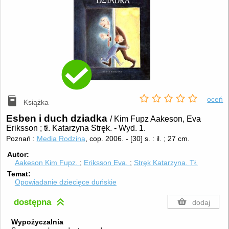
oceń
Książka
Esben i duch dziadka
/ Kim Fupz Aakeson, Eva
Eriksson ; tł. Katarzyna Stręk.
-
Wyd. 1.
Poznań :
Media Rodzina
, cop. 2006.
-
[30] s. : il. ; 27 cm.
Autor
Aakeson Kim Fupz.
Eriksson Eva.
Stręk Katarzyna.
Tł.
Temat
Opowiadanie dziecięce duńskie
dostępna
dodaj
Wypożyczalnia