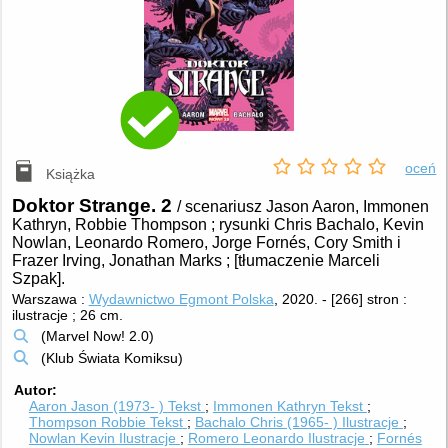
oceń
Książka
Doktor Strange. 2
/ scenariusz Jason Aaron, Immonen
Kathryn, Robbie Thompson ; rysunki Chris Bachalo, Kevin
Nowlan, Leonardo Romero, Jorge Fornés, Cory Smith i
Frazer Irving, Jonathan Marks ; [tłumaczenie Marceli
Szpak].
Warszawa :
Wydawnictwo Egmont Polska
, 2020.
-
[266] stron :
ilustracje ; 26 cm.
(Marvel Now! 2.0)
(Klub Świata Komiksu)
Autor
Aaron Jason (1973- )
Tekst
Immonen Kathryn
Tekst
Thompson Robbie
Tekst
Bachalo Chris (1965- )
Ilustracje
Nowlan Kevin
Ilustracje
Romero Leonardo
Ilustracje
Fornés