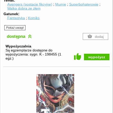
Temat
Avengers (postacie fikcyjne)
Mumie
Superbohaterowie
Walka dobra ze złem
Gatunek
Fantastyka
Komiks
Pokaż uwagi
dostępna
dodaj
Wypożyczalnia
Są egzemplarze dostępne do
wypożyczenia:
sygn. K - 198455
(
1
wypożycz
egz.
)