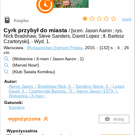
oceń
Książka
Cyrk przybył do miasta
/ [scen. Jason Aaron ; rys.
Nick Bradshaw, Steve Sanders, David Lopez ; tł. Bartosz
Czartoryski].
-
Wyd. 1.
Warszawa :
Wydawnictwo Egmont Polska
, 2015.
-
[132] s. : il. ; 26
cm.
(Wolverine i X-men / Jason Aaron ; 1)
(Marvel Now!)
(Klub Świata Komiksu)
Autor
Aaron Jason.
Bradshaw Nick.
Il.
Sanders Steve.
Il.
Lopez
David.
Il.
Czartoryski Bartosz.
Tł.
Aaron Jason (1973- ).
Wolverine i X-men ;
Gatunek
Komiksy
wypożyczona
dodaj
Wypożyczalnia