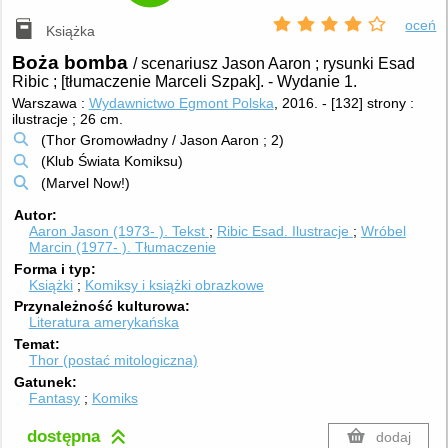
oceń
Książka
Boża bomba
/ scenariusz Jason Aaron ; rysunki Esad
Ribic ; [tłumaczenie Marceli Szpak].
-
Wydanie 1.
Warszawa :
Wydawnictwo Egmont Polska
, 2016.
-
[132] strony :
ilustracje ; 26 cm.
(Thor Gromowładny / Jason Aaron ; 2)
(Klub Świata Komiksu)
(Marvel Now!)
Autor
Aaron Jason (1973- ).
Tekst
Ribic Esad.
Ilustracje
Wróbel
Marcin (1977- ).
Tłumaczenie
Forma i typ
Książki
Komiksy i książki obrazkowe
Przynależność kulturowa
Literatura amerykańska
Temat
Thor (postać mitologiczna)
Gatunek
Fantasy
Komiks
dostępna
dodaj