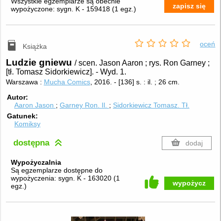
Wszystkie egzemplarze są obecnie
zapisz się
wypożyczone:
sygn. K - 159418
(
1 egz.
)
oceń
Książka
Ludzie gniewu
/ scen. Jason Aaron ; rys. Ron Garney ;
[tł. Tomasz Sidorkiewicz].
-
Wyd. 1.
Warszawa :
Mucha Comics
, 2016.
-
[136] s. : il. ; 26 cm.
Autor
Aaron Jason
Garney Ron.
Il.
Sidorkiewicz Tomasz.
Tł.
Gatunek
Komiksy
dostępna
dodaj
Wypożyczalnia
Są egzemplarze dostępne do
wypożyczenia:
sygn. K - 163020
(
1
wypożycz
egz.
)