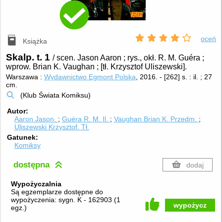
oceń
Książka
Skalp. t. 1
/ scen. Jason Aaron ; rys., okł. R. M. Guéra ;
wprow. Brian K. Vaughan ; [tł. Krzysztof Uliszewski].
Warszawa :
Wydawnictwo Egmont Polska
, 2016.
-
[262] s. : il. ; 27
cm.
(Klub Świata Komiksu)
Autor
Aaron Jason.
Guéra R. M.
Il.
Vaughan Brian K.
Przedm.
Uliszewski Krzysztof.
Tł.
Gatunek
Komiksy
dostępna
dodaj
Wypożyczalnia
Są egzemplarze dostępne do
wypożyczenia:
sygn. K - 162903
(
1
wypożycz
egz.
)