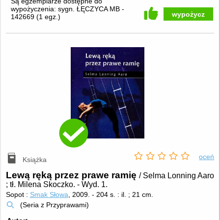
Są egzemplarze dostępne do
wypożyczenia:
sygn. ŁĘCZYCA MB -
wypożycz
142669
(
1 egz.
)
oceń
Książka
Lewą ręką przez prawe ramię
/ Selma Lonning Aaro
; tł. Milena Skoczko.
-
Wyd. 1.
Sopot :
Smak Słowa
, 2009.
-
204 s. : il. ; 21 cm.
(Seria z Przyprawami)