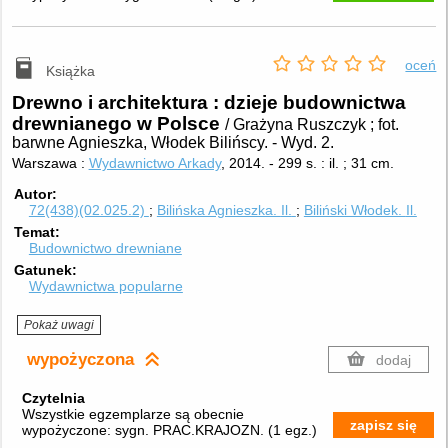
oceń
Książka
Drewno i architektura : dzieje budownictwa
drewnianego w Polsce
/ Grażyna Ruszczyk ; fot.
barwne Agnieszka, Włodek Bilińscy.
-
Wyd. 2.
Warszawa :
Wydawnictwo Arkady
, 2014.
-
299 s. : il. ; 31 cm.
Autor
72(438)(02.025.2)
Bilińska Agnieszka.
Il.
Biliński Włodek.
Il.
Temat
Budownictwo drewniane
Gatunek
Wydawnictwa popularne
Pokaż uwagi
wypożyczona
dodaj
Czytelnia
Wszystkie egzemplarze są obecnie
zapisz się
wypożyczone:
sygn. PRAC.KRAJOZN.
(
1 egz.
)