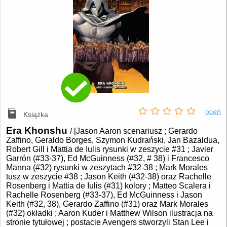
oceń
Książka
Era Khonshu
/ [Jason Aaron scenariusz ; Gerardo
Zaffino, Geraldo Borges, Szymon Kudrański, Jan Bazaldua,
Robert Gill i Mattia de Iulis rysunki w zeszycie #31 ; Javier
Garrón (#33-37), Ed McGuinness (#32, # 38) i Francesco
Manna (#32) rysunki w zeszytach #32-38 ; Mark Morales
tusz w zeszycie #38 ; Jason Keith (#32-38) oraz Rachelle
Rosenberg i Mattia de Iulis (#31) kolory ; Matteo Scalera i
Rachelle Rosenberg (#33-37), Ed McGuinness i Jason
Keith (#32, 38), Gerardo Zaffino (#31) oraz Mark Morales
(#32) okładki ; Aaron Kuder i Matthew Wilson ilustracja na
stronie tytułowej ; postacie Avengers stworzyli Stan Lee i