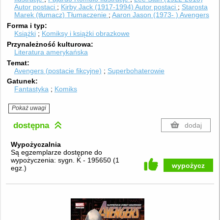
Autor postaci
Kirby Jack (1917-1994)
Autor postaci
Starosta
Marek (tłumacz)
Tłumaczenie
Aaron Jason (1973- ) Avengers
Forma i typ
Książki
Komiksy i książki obrazkowe
Przynależność kulturowa
Literatura amerykańska
Temat
Avengers (postacie fikcyjne)
Superbohaterowie
Gatunek
Fantastyka
Komiks
Pokaż uwagi
dostępna
dodaj
Wypożyczalnia
Są egzemplarze dostępne do
wypożyczenia:
sygn. K - 195650
(
1
wypożycz
egz.
)