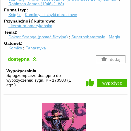
Robinson James (1946- ). Wu
Forma i typ
Książki
Komiksy i książki obrazkowe
Przynależność kulturowa
Literatura amerykańska
Temat
Doktor Strange (postać fikcyjna)
Superbohaterowie
Magia
Gatunek
Komiks
Fantastyka
dostępna
dodaj
Wypożyczalnia
Są egzemplarze dostępne do
wypożyczenia:
sygn. K - 178500
(
1
wypożycz
egz.
)