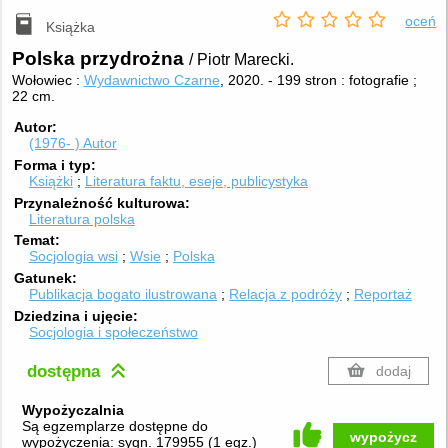
oceń
Książka
Polska przydrożna
/ Piotr Marecki.
Wołowiec :
Wydawnictwo Czarne
, 2020.
-
199 stron : fotografie ;
22 cm.
Autor
(1976- )
Autor
Forma i typ
Książki
Literatura faktu, eseje, publicystyka
Przynależność kulturowa
Literatura polska
Temat
Socjologia wsi
Wsie
Polska
Gatunek
Publikacja bogato ilustrowana
Relacja z podróży
Reportaż
Dziedzina i ujęcie
Socjologia i społeczeństwo
dostępna
dodaj
Wypożyczalnia
Są egzemplarze dostępne do
wypożycz
wypożyczenia:
sygn. 179955
(
1 egz.
)