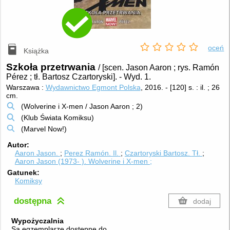
oceń
Książka
Szkoła przetrwania
/ [scen. Jason Aaron ; rys. Ramón
Pérez ; tł. Bartosz Czartoryski].
-
Wyd. 1.
Warszawa :
Wydawnictwo Egmont Polska
, 2016.
-
[120] s. : il. ; 26
cm.
(Wolverine i X-men / Jason Aaron ; 2)
(Klub Świata Komiksu)
(Marvel Now!)
Autor
Aaron Jason.
Perez Ramón.
Il.
Czartoryski Bartosz.
Tł.
Aaron Jason (1973- ). Wolverine i X-men ;
Gatunek
Komiksy
dostępna
dodaj
Wypożyczalnia
Są egzemplarze dostępne do