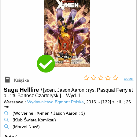
oceń
Książka
Saga Hellfire
/ [scen. Jason Aaron ; rys. Pasqual Ferry et
al. ; tł. Bartosz Czartoryski].
-
Wyd. 1.
Warszawa :
Wydawnictwo Egmont Polska
, 2016.
-
[132] s. : il. ; 26
cm.
(Wolverine i X-men / Jason Aaron ; 3)
(Klub Świata Komiksu)
(Marvel Now!)
Autor