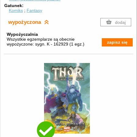
Gatunek
Komiks
Fantasy
wypożyczona
dodaj
Wypożyczalnia
Wszystkie egzemplarze są obecnie
zapisz się
wypożyczone:
sygn. K - 162929
(
1 egz.
)