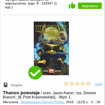
wypożyczenia:
sygn. K - 162947
(
1
wypożycz
egz.
)
oceń
Książka
Thanos powstaje
/ scen. Jason Aaron ; rys. Simone
Bianchi ; [tł. Piotr Krasnowolski].
-
Wyd. 1.
Warszawa :
Wydawnictwo Egmont Polska
, 2016.
-
[122] s. : il. ; 26